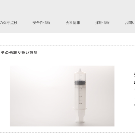
の保守点検
安全性情報
会社情報
採用情報
お問
ステムLD
社長挨拶
会社の歴史
会社概要
ネットワーク
Mission Statement