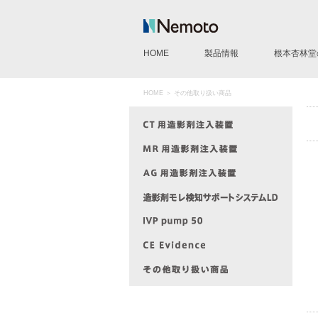
HOME
製品情報
根本杏林堂
CT用造影剤注入装置
MR用造影剤注入装置
AG用造影剤注入装置
IVP pump 50
造影剤モレ検知サポートシ
CE Evidence
その他製品
HOME
＞ その他取り扱い商品