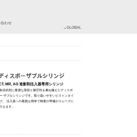
い合わせ
→GLOBAL
CT, MR, AG 造影剤注入器専用シリンジ
各目的別に最適な形状と耐圧性を兼ね備えたディスポ
ー ザブルシリンジです。取り扱いやすいピストンタイ
プ。 注入器への着脱も簡単で検査の準備がスムーズに
行えます。