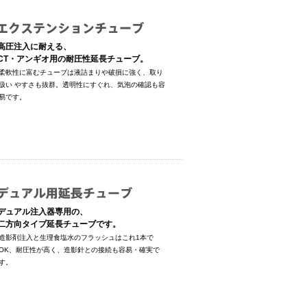
高圧注入に耐える、
CT・アンギオ用の耐圧性延長チューブ。
柔軟性に富むチューブは液詰まりや破損に強く、取り
扱い やすさも抜群。透明性にすぐれ、気泡の確認も容
易です。
デュアル注入器専用の、
二方向タイプ延長チューブです。
造影剤注入と生理食塩水のフラッシュはこれ1本で
OK、耐圧性が高く、造影針との接続も容易・確実で
す。