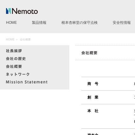
HOME
製品情報
根本杏林堂の保守点検
安全性情報
CT用造影剤注入装置
MR用造影剤注入装置
AG用造影剤注入装置
IVP pump 50
造影剤モレ検知サポートシステムLD
CE Evidence
その他製品
HOME
＞
会社概要
商 号
創 業
本 社