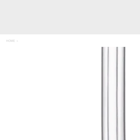
HOME
＞